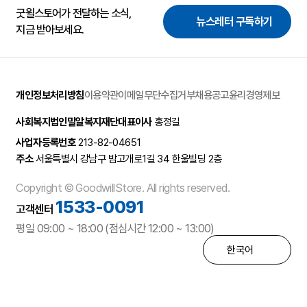
굿윌스토어가 전달하는 소식,
뉴스레터 구독하기
지금 받아보세요.
개인정보처리방침
이용약관
이메일무단수집거부
채용공고
윤리경영제보
사회복지법인밀알복지재단
대표이사
홍정길
사업자등록번호
213-82-04651
주소
서울특별시 강남구 밤고개로1길 34 한울빌딩 2층
Copyright © GoodwillStore. All rights reserved.
1533-0091
고객센터
평일 09:00 ~ 18:00 (점심시간 12:00 ~ 13:00)
한국어