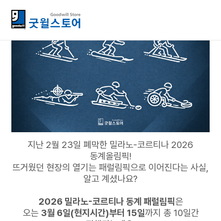
기획특집
2026 동계 패럴림픽, 굿윌스토어가 정리해드림!
2026-02-24
지난 2월 23일 폐막한 밀라노-코르티나 2026
동계올림픽!
뜨거웠던 현장의 열기는
패럴림픽으로 이어진다는 사실,
알고 계셨나요?
2026 밀라노-코르티나 동계 패럴림픽
은
오는
3월 6일(현지시간)부터 15일
까지 총 10일간